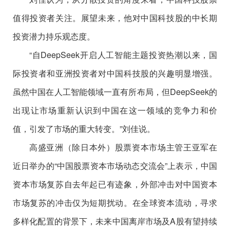
值得投资者关注。展望未来，他对中国科技股的中长期
投资潜力持乐观态度。
“自DeepSeek开启人工智能主题投资热潮以来，国
际投资者和亚洲投资者对中国科技股的兴趣明显增强。
虽然中国在人工智能领域一直有所布局，但DeepSeek的
出现让市场重新认识到中国在这一领域的竞争力和价
值，引发了市场的重大转变。”刘佳说。
高盛亚洲（除日本外）股票资本市场主管王亚军在
近日举办的“中国股票资本市场动态交流会”上表示，中国
资本市场复苏自去年起已有迹象，外部冲击对中国资本
市场复苏的冲击仅为短期扰动。在全球资本流动，寻求
多样化配置的背景下，未来中国离岸市场及A股有望持续