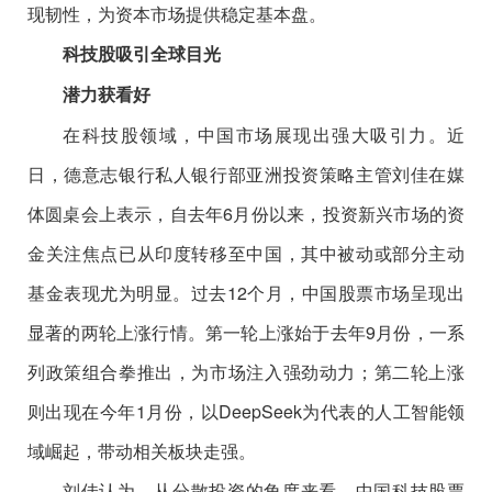
现韧性，为资本市场提供稳定基本盘。
科技股吸引全球目光
潜力获看好
在科技股领域，中国市场展现出强大吸引力。近
日，德意志银行私人银行部亚洲投资策略主管刘佳在媒
体圆桌会上表示，自去年6月份以来，投资新兴市场的资
金关注焦点已从印度转移至中国，其中被动或部分主动
基金表现尤为明显。过去12个月，中国股票市场呈现出
显著的两轮上涨行情。第一轮上涨始于去年9月份，一系
列政策组合拳推出，为市场注入强劲动力；第二轮上涨
则出现在今年1月份，以DeepSeek为代表的人工智能领
域崛起，带动相关板块走强。
刘佳认为，从分散投资的角度来看，中国科技股票