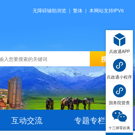
无障碍辅助浏览
|
繁体
|
本网站支持IPV6
兵政通APP
兵政通小程序
国务院督查
互动交流
专题专栏
十三师零距离