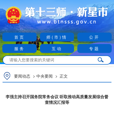
首页
师(市)情
公开
服务
互动
专题
要闻动态
>
中央要闻
>
正文
李强主持召开国务院常务会议 听取推动高质量发展综合督
查情况汇报等