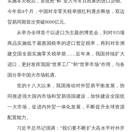
实施零关税后，首批抢“鲜”走入寻常百姓家的进口货物。
今年前4个月，中国对非零关税举措红利逐步释放，双边
贸易同期首次突破8000亿元。
从举办全球首个以进口为主题的博览会，到对935项
商品实施低于最惠国税率的进口暂定税率，再到对非洲
建交国全面实施零关税举措……近年来，我国持续扩大
进口，更好发挥我国“世界工厂”和“世界市场”作用，与各
国分享中国大市场机遇。
党的十八大以来，我国推动对外贸易平衡发展，协
同推进强大国内市场和贸易强国建设，加快建设全国统
一大市场，促进内外贸一体化发展，不断提升全球资源
配置能力。
习近平总书记强调：“我们要不断扩大高水平对外开