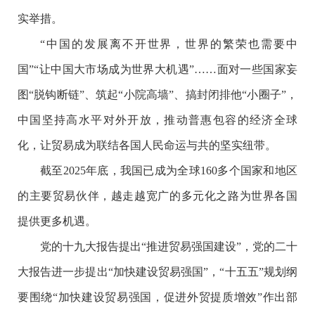
实举措。
“中国的发展离不开世界，世界的繁荣也需要中
国”“让中国大市场成为世界大机遇”……面对一些国家妄
图“脱钩断链”、筑起“小院高墙”、搞封闭排他“小圈子”，
中国坚持高水平对外开放，推动普惠包容的经济全球
化，让贸易成为联结各国人民命运与共的坚实纽带。
截至2025年底，我国已成为全球160多个国家和地区
的主要贸易伙伴，越走越宽广的多元化之路为世界各国
提供更多机遇。
党的十九大报告提出“推进贸易强国建设”，党的二十
大报告进一步提出“加快建设贸易强国”，“十五五”规划纲
要围绕“加快建设贸易强国，促进外贸提质增效”作出部