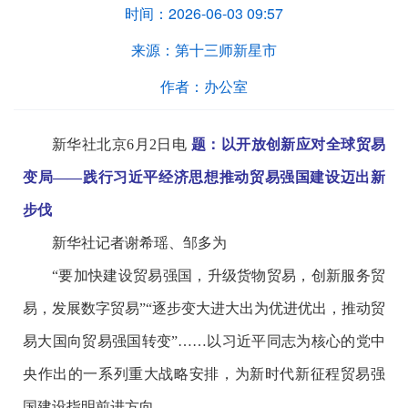
时间：
2026-06-03 09:57
来源：
第十三师新星市
作者：
办公室
新华社北京6月2日电
题：以开放创新应对全球贸易
变局——践行习近平经济思想推动贸易强国建设迈出新
步伐
新华社记者谢希瑶、邹多为
“要加快建设贸易强国，升级货物贸易，创新服务贸
易，发展数字贸易”“逐步变大进大出为优进优出，推动贸
易大国向贸易强国转变”……以习近平同志为核心的党中
央作出的一系列重大战略安排，为新时代新征程贸易强
国建设指明前进方向。