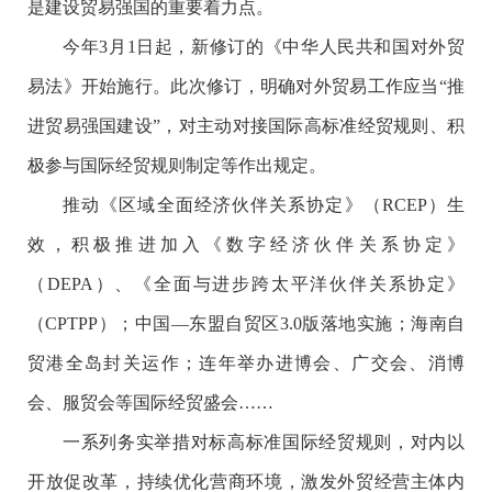
是建设贸易强国的重要着力点。
今年3月1日起，新修订的《中华人民共和国对外贸
易法》开始施行。此次修订，明确对外贸易工作应当“推
进贸易强国建设”，对主动对接国际高标准经贸规则、积
极参与国际经贸规则制定等作出规定。
推动《区域全面经济伙伴关系协定》（RCEP）生
效，积极推进加入《数字经济伙伴关系协定》
（DEPA）、《全面与进步跨太平洋伙伴关系协定》
（CPTPP）；中国—东盟自贸区3.0版落地实施；海南自
贸港全岛封关运作；连年举办进博会、广交会、消博
会、服贸会等国际经贸盛会……
一系列务实举措对标高标准国际经贸规则，对内以
开放促改革，持续优化营商环境，激发外贸经营主体内