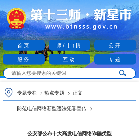
首页
师(市)情
公开
服务
互动
专题
专题专栏
>
热点专题
>
正文
防范电信网络新型违法犯罪宣传
>
公安部公布十大高发电信网络诈骗类型