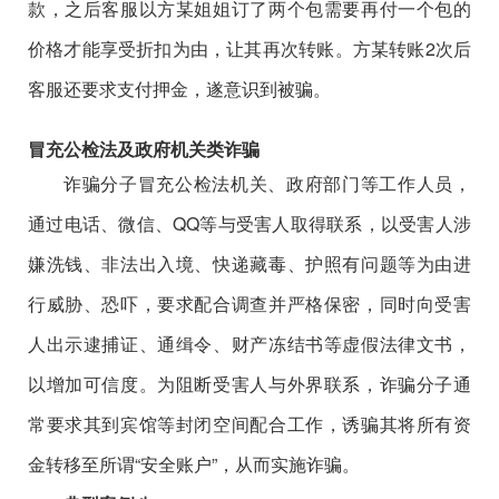
款，之后客服以方某姐姐订了两个包需要再付一个包的
价格才能享受折扣为由，让其再次转账。方某转账2次后
客服还要求支付押金，遂意识到被骗。
冒充公检法及政府机关类诈骗
诈骗分子冒充公检法机关、政府部门等工作人员，
通过电话、微信、QQ等与受害人取得联系，以受害人涉
嫌洗钱、非法出入境、快递藏毒、护照有问题等为由进
行威胁、恐吓，要求配合调查并严格保密，同时向受害
人出示逮捕证、通缉令、财产冻结书等虚假法律文书，
以增加可信度。为阻断受害人与外界联系，诈骗分子通
常要求其到宾馆等封闭空间配合工作，诱骗其将所有资
金转移至所谓“安全账户”，从而实施诈骗。