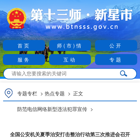
首页
师(市)情
公开
服务
互动
专题
专题专栏
>
热点专题
>
正文
防范电信网络新型违法犯罪宣传
>
全国公安机关夏季治安打击整治行动第三次推进会召开