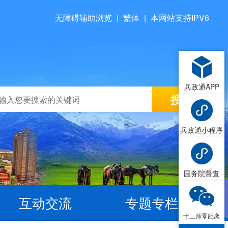
无障碍辅助浏览
|
繁体
|
本网站支持IPV6
兵政通APP
兵政通小程序
国务院督查
互动交流
专题专栏
十三师零距离