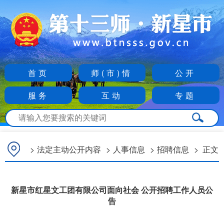
首页
师(市)情
公开
服务
互动
专题
>
法定主动公开内容
>
人事信息
>
招聘信息
>
正文
新星市红星文工团有限公司面向社会 公开招聘工作人员公
告