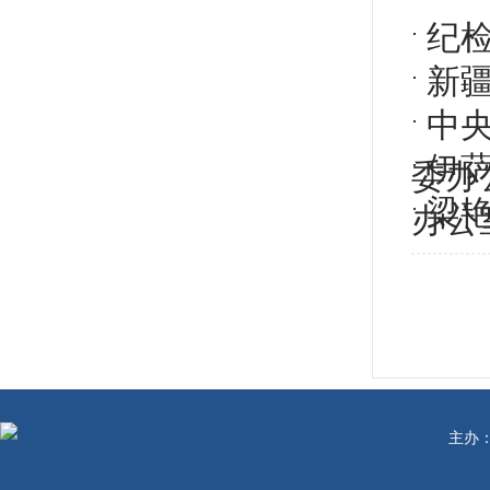
纪
新疆
中
伊
委办
梁
办公
主办