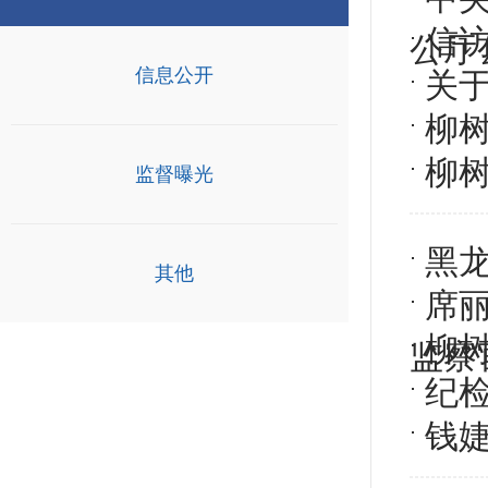
信
公厅
信息公开
关于
​柳
柳
监督曝光
黑
其他
席
柳
监察
纪
钱