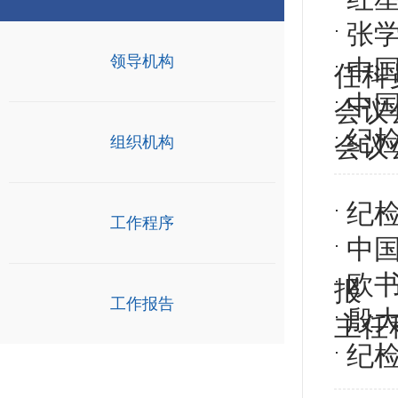
张
领导机构
中
任科
中
会议
​纪
会议
组织机构
纪
工作程序
中
欧
报
工作报告
殷
主任
纪