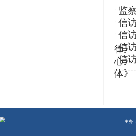
监
信
信
信
律》
信
心》
体》
主办