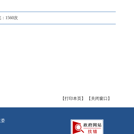
览：
1560
次
【
打印本页
】 【
关闭窗口
】
监委