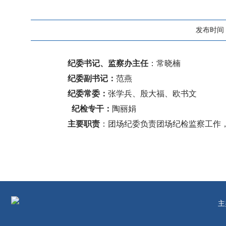
发布时间：20
纪委书记、监察办主任
：常晓楠
纪委副书记：
范燕
纪委常委：
张学兵、殷大福、欧书文
纪检专
干：
陶丽娟
主要职责
：
团场纪委负责团场纪检监察工作
主