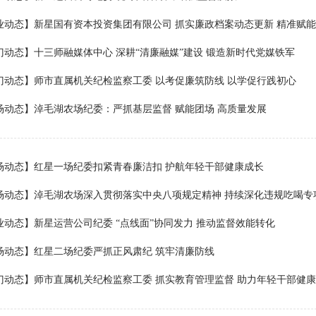
业动态】新星国有资本投资集团有限公司 抓实廉政档案动态更新 精准赋能全
门动态】十三师融媒体中心 深耕“清廉融媒”建设 锻造新时代党媒铁军
门动态】师市直属机关纪检监察工委 以考促廉筑防线 以学促行践初心
场动态】淖毛湖农场纪委：严抓基层监督 赋能团场 高质量发展
场动态】红星一场纪委扣紧青春廉洁扣 护航年轻干部健康成长
场动态】淖毛湖农场深入贯彻落实中央八项规定精神 持续深化违规吃喝专项.
业动态】新星运营公司纪委 “点线面”协同发力 推动监督效能转化
场动态】红星二场纪委严抓正风肃纪 筑牢清廉防线
门动态】师市直属机关纪检监察工委 抓实教育管理监督 助力年轻干部健康成