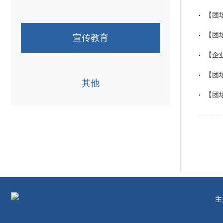
【团
【团
宣传教育
【企
【团
其他
【团
主