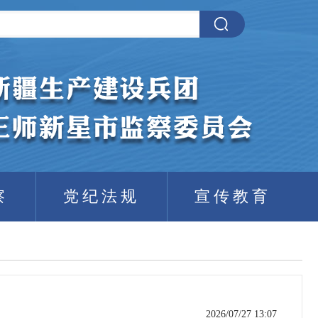
察
党纪法规
宣传教育
2026/07/27 13:07