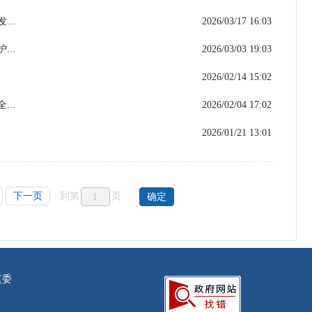
..
2026/03/17 16:03
..
2026/03/03 19:03
2026/02/14 15:02
..
2026/02/04 17:02
2026/01/21 13:01
下一页
到第
页
确定
监委