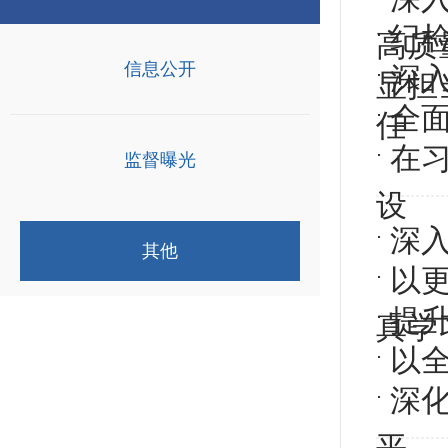
纪
高质量
信息公开
深
显担
全面
任
在
监督曝光
设
深
其他
以
提
真学
以
深化
平