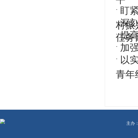
盯
深
村振
提
任务
加
以
青年
主办