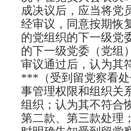
成决议后，应当将党
经审议，同意按期恢
的党组织的下一级党
的下一级党委（党组
审议通过后，认为其
***（受到留党察看
事管理权限和组织关
组织；认为其不符合
第二款、第三款处理