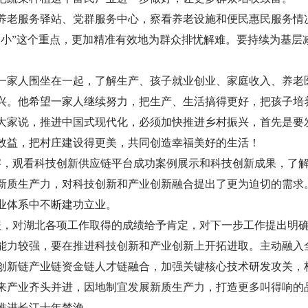
养老服务驿站、党群服务中心，察看养老设施和便民惠民服务情
一小”这个重点，更加精准有效地为群众排忧解难。要持续为基层
一家人围坐在一起，了解生产、孩子就业创业、家庭收入、养老
兴。他希望一家人继续努力，把生产、生活搞得更好，把孩子培
大家说，推进中国式现代化，必须加快推进乡村振兴，首先是要
效益，把村庄建设得更美，共同创造幸福美好的生活！
察，观看科技创新供应链平台成功案例展示和科技创新成果，了
新质生产力，对科技创新和产业创新融合提出了更为迫切的需求
业体系中不断建功立业。
报，对湖北各项工作取得的成绩给予肯定，对下一步工作提出明
能力较强，要在推进科技创新和产业创新上开拓进取。主动融入
创新链产业链资金链人才链融合，加强关键核心技术研发攻关，
来产业齐头并进，因地制宜发展新质生产力，打造更多叫得响的
推进长江十年禁渔。