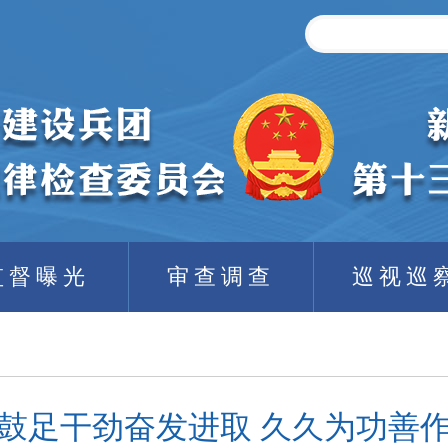
监督曝光
审查调查
巡视巡
鼓足干劲奋发进取 久久为功善