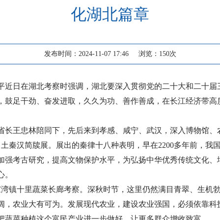
化湖北篇章
发布时间：2024-11-07 17:46
浏览：
150
次
平近日在湖北考察时强调，湖北要深入贯彻党的二十大和二十届
，鼓足干劲、奋发进取，久久为功、善作善成，在长江经济带高
和省长王忠林陪同下，先后来到孝感、咸宁、武汉，深入博物馆
土秦汉简牍展。展出的秦律十八种表明，早在2200多年前，我
加强考古研究，提高文物保护水平，为弘扬中华优秀传统文化、
心。
家湾镇十里蔬菜长廊考察。深秋时节，这里仍然满目青翠、生机
阔，农业大有可为。发展现代农业，建设农业强国，必须依靠科
把蔬菜种植这个富民产业进一步做好，让更多群众增收致富。