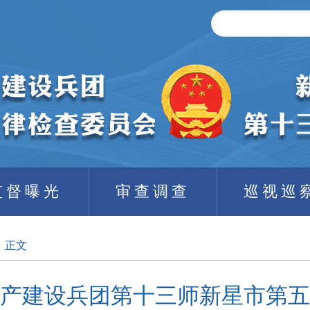
监督曝光
审查调查
巡视巡
正文
产建设兵团第十三师新星市第五