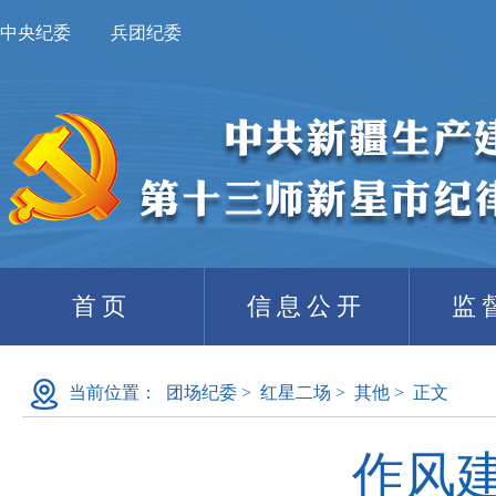
中央纪委
兵团纪委
首页
信息公开
监
当前位置：
团场纪委
>
红星二场
>
其他
>
正文
作风