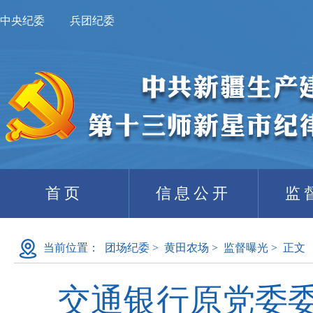
中央纪委
兵团纪委
首页
信息公开
监
当前位置：
团场纪委
>
黄田农场
>
监督曝光
>
正文
交通银行原党委