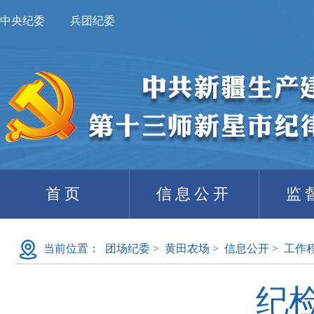
中央纪委
兵团纪委
首页
信息公开
监
当前位置：
团场纪委
>
黄田农场
>
信息公开
>
工作
纪