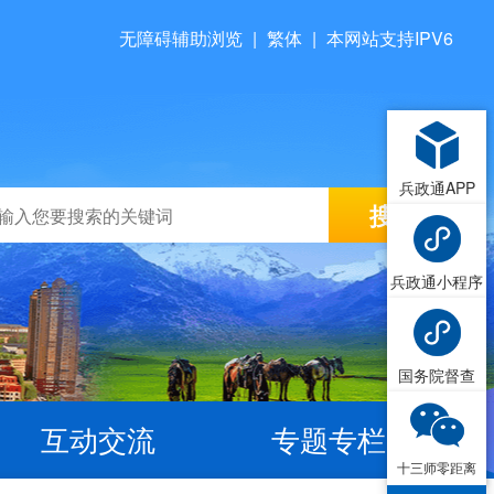
无障碍辅助浏览
|
繁体
|
本网站支持IPV6
兵政通APP
兵政通小程序
国务院督查
互动交流
专题专栏
十三师零距离