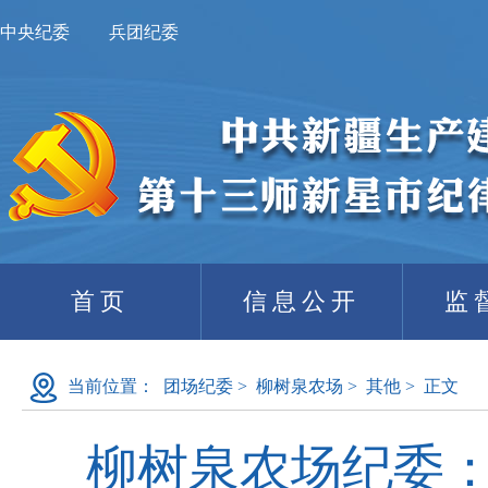
中央纪委
兵团纪委
首页
信息公开
监
当前位置：
团场纪委
>
柳树泉农场
>
其他
>
正文
柳树泉农场纪委：